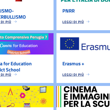
LISMO-
PNRR
ERBULLISMO
 DI PIÙ
LEGGI DI PIÙ
a for Education
Erasmus +
ict School
 DI PIÙ
LEGGI DI PIÙ