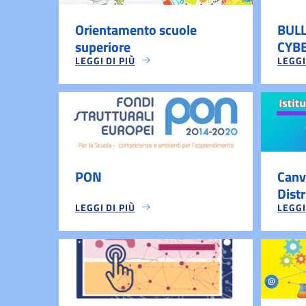
Orientamento scuole
BUL
superiore
CYB
LEGGI DI PIÙ
LEGGI
PON
Canv
Distr
LEGGI DI PIÙ
LEGGI