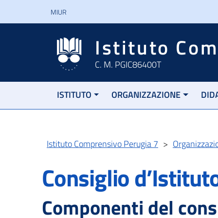
MIUR
Istituto Co
C. M. PGIC86400T
ISTITUTO
ORGANIZZAZIONE
DID
Istituto Comprensivo Perugia 7
>
Organizzazi
Consiglio d’Istitut
Componenti del consi