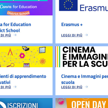
a for Education
Erasmus +
ict School
 DI PIÙ
LEGGI DI PIÙ
enti di apprendimento
Cinema e Immagini per
vativi
scuola
 DI PIÙ
LEGGI DI PIÙ