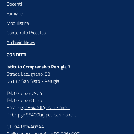
Docenti
Famiglie
Modulistica
Contenuto Protetto
Archivio News
CONTATTI
Istituto Comprensivo Perugia 7
Strada Lacugnano, 53
06132 San Sisto - Perugia
Tel. 075 5287904
Tel. 075 5288335
Email:
pgic86400t@istruzione.it
PEC:
pgic86400t@pec.istruzione.it
C.F. 94152440544
Codice meccanografico: PGIC86400T