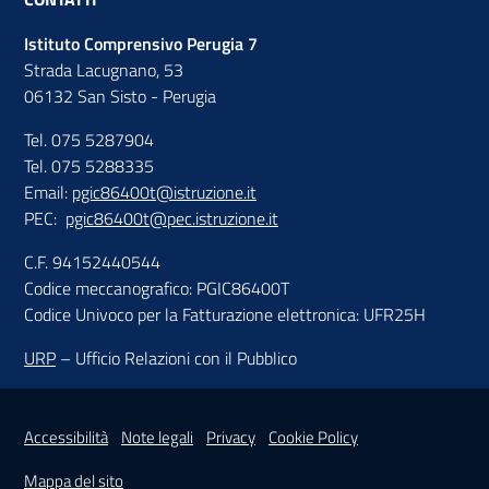
Istituto Comprensivo Perugia 7
Strada Lacugnano, 53
06132 San Sisto - Perugia
Tel. 075 5287904
Tel. 075 5288335
Email:
pgic86400t@istruzione.it
PEC:
pgic86400t@pec.istruzione.it
C.F. 94152440544
Codice meccanografico: PGIC86400T
Codice Univoco per la Fatturazione elettronica: UFR25H
URP
– Ufficio Relazioni con il Pubblico
Sezione Link Utili
Accessibilità
Note legali
Privacy
Cookie Policy
Mappa del sito