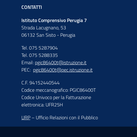
CONTATTI
Istituto Comprensivo Perugia 7
Strada Lacugnano, 53
06132 San Sisto - Perugia
Tel. 075 5287904
Tel. 075 5288335
Email:
pgic86400t@istruzione.it
PEC:
pgic86400t@pec.istruzione.it
C.F. 94152440544
Codice meccanografico: PGIC86400T
Codice Univoco per la Fatturazione
elettronica: UFR25H
URP
– Ufficio Relazioni con il Pubblico