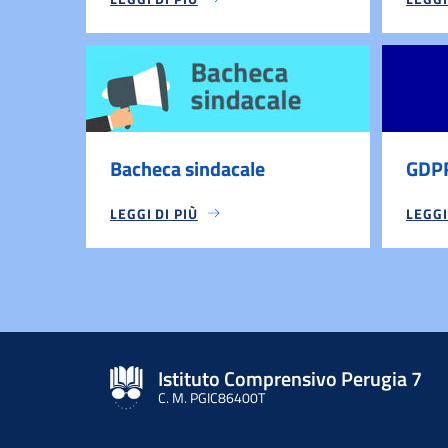
Bacheca sindacale
GDP
LEGGI DI PIÙ
LEGGI
Istituto Comprensivo Perugia 7
C. M. PGIC86400T